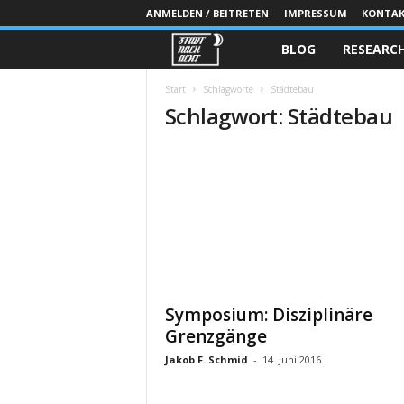
ANMELDEN / BEITRETEN
IMPRESSUM
KONTA
BLOG
RESEARC
S
T
Start
Schlagworte
Städtebau
Schlagwort: Städtebau
A
D
T
N
A
Symposium: Disziplinäre
C
Grenzgänge
Jakob F. Schmid
-
14. Juni 2016
H