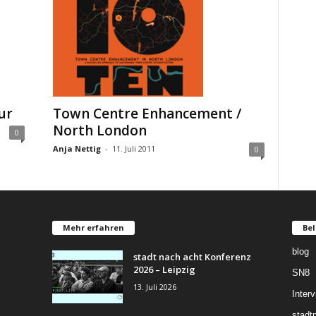
ur
Town Centre Enhancement /
North London
0
Anja Nettig
-
11. Juli 2011
0
Mehr erfahren
Bel
blog
stadt nach acht Konferenz
2026 – Leipzig
SN8
13. Juli 2026
Inter
stadt