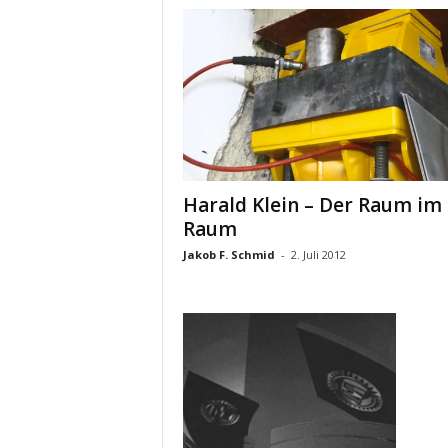
A
C
H
T
Harald Klein – Der Raum im
Raum
Jakob F. Schmid
-
2. Juli 2012