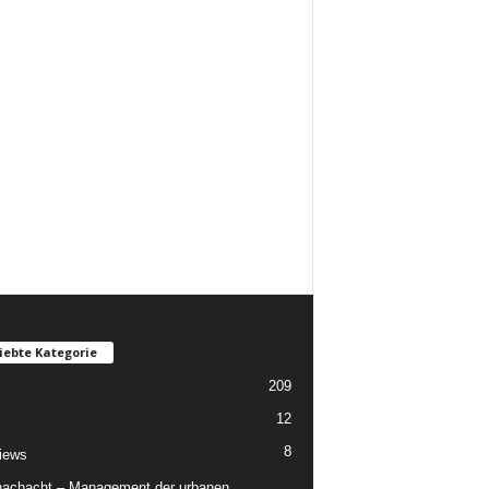
iebte Kategorie
209
12
8
views
nachacht – Management der urbanen