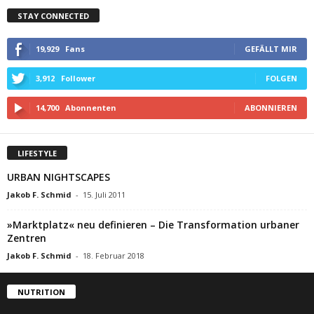
STAY CONNECTED
19,929
Fans
GEFÄLLT MIR
3,912
Follower
FOLGEN
14,700
Abonnenten
ABONNIEREN
LIFESTYLE
URBAN NIGHTSCAPES
Jakob F. Schmid
-
15. Juli 2011
»Marktplatz« neu definieren – Die Transformation urbaner
Zentren
Jakob F. Schmid
-
18. Februar 2018
NUTRITION